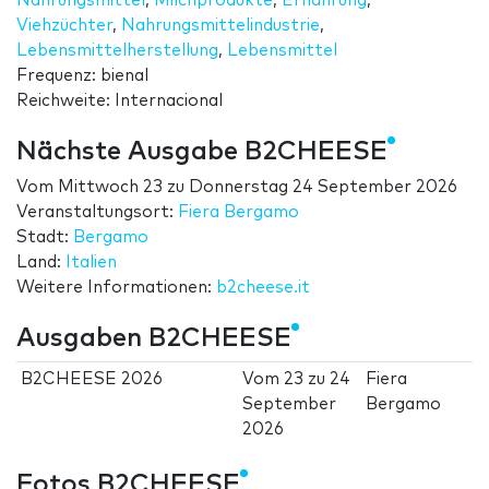
Nahrungsmittel
,
Milchprodukte
,
Ernährung
,
Viehzüchter
,
Nahrungsmittelindustrie
,
Lebensmittelherstellung
,
Lebensmittel
Frequenz: bienal
Reichweite: Internacional
Nächste Ausgabe B2CHEESE
Vom
Mittwoch 23
zu
Donnerstag 24 September 2026
Veranstaltungsort:
Fiera Bergamo
Stadt:
Bergamo
Land:
Italien
Weitere Informationen:
b2cheese.it
Ausgaben B2CHEESE
B2CHEESE 2026
Vom
23
zu
24
Fiera
September
Bergamo
2026
Fotos B2CHEESE