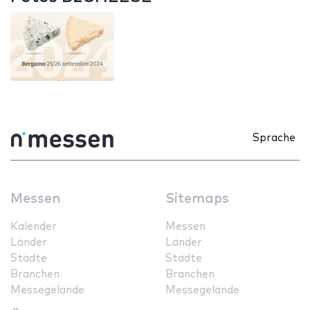
Sprache
Messen
Sitemaps
Kalender
Messen
Länder
Länder
Städte
Städte
Branchen
Branchen
Messegelände
Messegelände