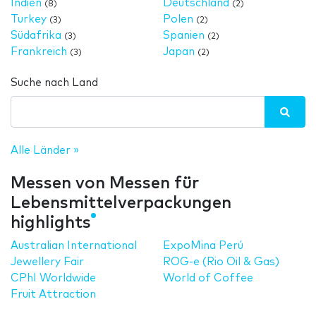
Indien
Deutschland
(8)
(2)
Turkey
Polen
(3)
(2)
Südafrika
Spanien
(3)
(2)
Frankreich
Japan
(3)
(2)
Suche nach Land
Alle Länder »
Messen von Messen für
Lebensmittelverpackungen
highlights
Australian International
ExpoMina Perú
Jewellery Fair
ROG-e (Rio Oil & Gas)
CPhI Worldwide
World of Coffee
Fruit Attraction