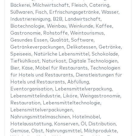
Bäckerei
,
Milchwirtschaft
,
Fleisch
,
Catering
,
Süßwaren
,
Fisch
,
Erfrischungsgetränke
,
Wasser
,
Industriereinigung
,
B2B
,
Landwirtschaft
,
Biotechnologie
,
Weinbau
,
Weinkunde
,
Kaffee
,
Gastronomie
,
Rohstoffe
,
Weintourismus
,
Gesundes Essen
,
Qualität
,
Software
,
Getränkeverpackungen
,
Delikatessen
,
Getränke
,
Speiseeis
,
Natürliche Lebensmittel
,
Schokolade
,
Tiefkühlkost
,
Naturkost
,
Digitale Technologien
,
Bier
,
Käse
,
Möbel für Restaurants
,
Technologien
für Hotels und Restaurants
,
Dienstleistungen für
Hotels und Restaurants
,
Abfüllung
,
Eventorganisation
,
Lebensmittelverpackung
,
Lebensmittelindustrie
,
Liköre
,
Weingastronomie
,
Restauration
,
Lebensmitteltechnologie
,
Lebensmittelverpackungen
,
Nahrungsmittelmaschinen
,
Hotelmöbel
,
Hotelausstattung
,
Konserven
,
Öl
,
Distribution
,
Gemüse
,
Obst
,
Nahrungsmittel
,
Milchprodukte
,