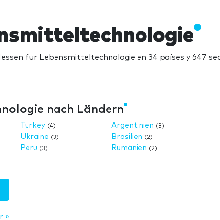
nsmitteltechnologie
essen für Lebensmitteltechnologie en 34 países y 647 se
hnologie nach Ländern
Turkey
Argentinien
(4)
(3)
Ukraine
Brasilien
(3)
(2)
Peru
Rumänien
(3)
(2)
r »