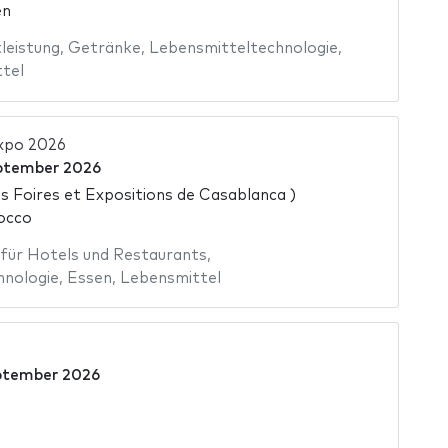
en
leistung
,
Getränke
,
Lebensmitteltechnologie
,
tel
xpo 2026
ptember 2026
s Foires et Expositions de Casablanca )
occo
 für Hotels und Restaurants
,
hnologie
,
Essen
,
Lebensmittel
ptember 2026