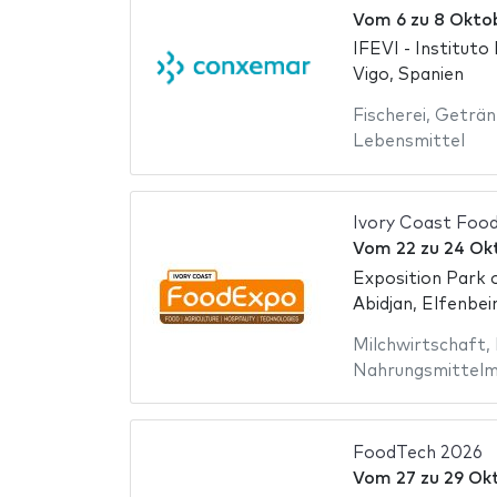
Vom
6
zu
8 Okto
IFEVI - Instituto 
Vigo, Spanien
Fischerei
,
Geträn
Lebensmittel
Ivory Coast Foo
Vom
22
zu
24 Ok
Exposition Park 
Abidjan, Elfenbei
Milchwirtschaft
,
Nahrungsmittelm
FoodTech 2026
Vom
27
zu
29 Ok