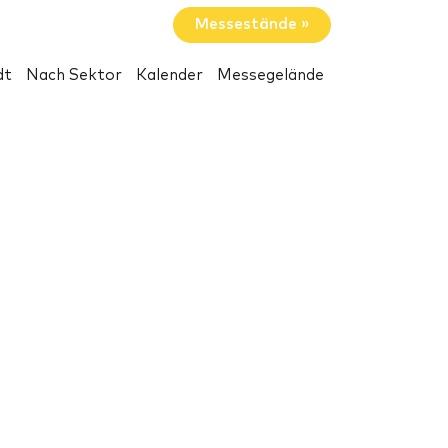
Messestände »
dt
Nach Sektor
Kalender
Messegelände