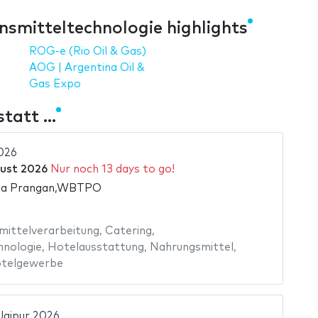
smitteltechnologie highlights
ROG-e (Rio Oil & Gas)
AOG | Argentina Oil &
Gas Expo
att ...
026
ust 2026
Nur noch 13 days to go!
ela Prangan,WBTPO
ittelverarbeitung
,
Catering
,
hnologie
,
Hotelausstattung
,
Nahrungsmittel
,
telgewerbe
Jaipur 2026