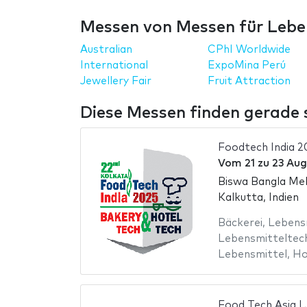
Messen von Messen für Leben
Australian
CPhI Worldwide
International
ExpoMina Perú
Jewellery Fair
Fruit Attraction
Diese Messen finden gerade st
Foodtech India 2
Vom
21
zu
23 Aug
Biswa Bangla M
Kalkutta, Indien
Bäckerei
,
Lebensm
Lebensmitteltec
Lebensmittel
,
Ho
Food Tech Asia | 