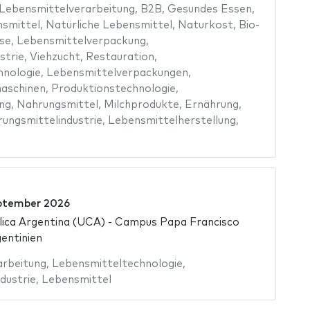
Lebensmittelverarbeitung
,
B2B
,
Gesundes Essen
,
nsmittel
,
Natürliche Lebensmittel
,
Naturkost
,
Bio-
se
,
Lebensmittelverpackung
,
strie
,
Viehzucht
,
Restauration
,
hnologie
,
Lebensmittelverpackungen
,
aschinen
,
Produktionstechnologie
,
ng
,
Nahrungsmittel
,
Milchprodukte
,
Ernährung
,
ungsmittelindustrie
,
Lebensmittelherstellung
,
ptember 2026
lica Argentina (UCA) - Campus Papa Francisco
entinien
arbeitung
,
Lebensmitteltechnologie
,
dustrie
,
Lebensmittel