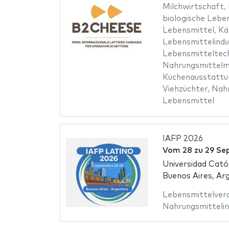
Milchwirtschaft
,
biologische Lebe
Lebensmittel
,
Kä
Lebensmittelindu
Lebensmitteltec
Nahrungsmittelm
Küchenausstattu
Viehzüchter
,
Nahr
Lebensmittel
IAFP 2026
Vom
28
zu
29 Se
Universidad Cató
Buenos Aires, Arg
Lebensmittelver
Nahrungsmittelin