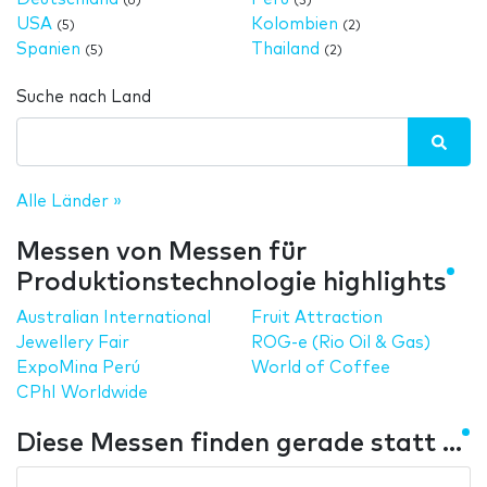
(6)
(3)
USA
Kolombien
(5)
(2)
Spanien
Thailand
(5)
(2)
Suche nach Land
Alle Länder »
Messen von Messen für
Produktionstechnologie highlights
Australian International
Fruit Attraction
Jewellery Fair
ROG-e (Rio Oil & Gas)
ExpoMina Perú
World of Coffee
CPhI Worldwide
Diese Messen finden gerade statt ...