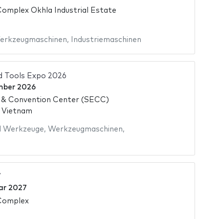
Complex Okhla Industrial Estate
erkzeugmaschinen
,
Industriemaschinen
 Tools Expo 2026
mber 2026
n & Convention Center (SECC)
, Vietnam
d Werkzeuge
,
Werkzeugmaschinen
,
7
ar 2027
 Complex