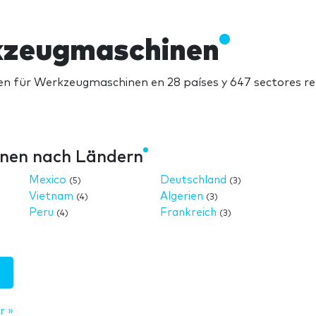
kzeugmaschinen
 für Werkzeugmaschinen en 28 países y 647 sectores re
nen nach Ländern
Mexico
Deutschland
(5)
(3)
Vietnam
Algerien
(4)
(3)
Peru
Frankreich
(4)
(3)
r »