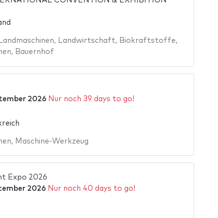
ERNATIONAL CONVENTION & EXHIBITION
and
Landmaschinen
,
Landwirtschaft
,
Biokraftstoffe
,
nen
,
Bauernhof
ptember 2026
Nur noch 39 days to go!
reich
nen
,
Maschine-Werkzeug
nt Expo 2026
tember 2026
Nur noch 40 days to go!