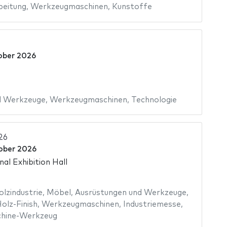
beitung
,
Werkzeugmaschinen
,
Kunstoffe
ober 2026
d Werkzeuge
,
Werkzeugmaschinen
,
Technologie
26
ober 2026
al Exhibition Hall
lzindustrie
,
Möbel
,
Ausrüstungen und Werkzeuge
,
olz-Finish
,
Werkzeugmaschinen
,
Industriemesse
,
hine-Werkzeug