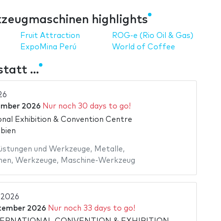
zeugmaschinen highlights
Fruit Attraction
ROG-e (Rio Oil & Gas)
ExpoMina Perú
World of Coffee
att ...
26
ember 2026
Nur noch 30 days to go!
onal Exhibition & Convention Centre
abien
üstungen und Werkzeuge
,
Metalle
,
nen
,
Werkzeuge
,
Maschine-Werkzeug
 2026
ptember 2026
Nur noch 33 days to go!