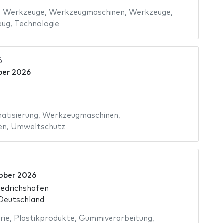
d Werkzeuge
,
Werkzeugmaschinen
,
Werkzeuge
,
eug
,
Technologie
6
ber 2026
atisierung
,
Werkzeugmaschinen
,
en
,
Umweltschutz
ober 2026
edrichshafen
 Deutschland
rie
,
Plastikprodukte
,
Gummiverarbeitung
,