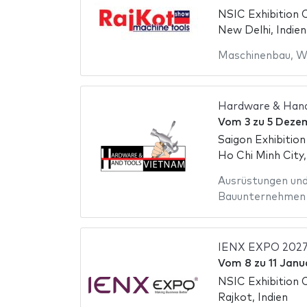
NSIC Exhibition 
New Delhi, Indien
Maschinenbau
,
W
Hardware & Hand
Vom
3
zu
5 Deze
Saigon Exhibitio
Ho Chi Minh City
Ausrüstungen un
Bauunternehmen
IENX EXPO 202
Vom
8
zu
11 Janu
NSIC Exhibition
Rajkot, Indien