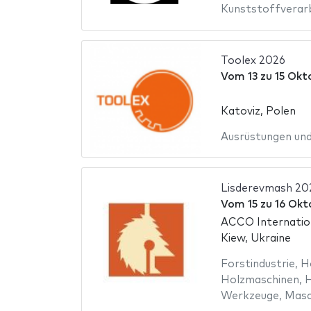
Kunststoffverar
Toolex 2026
Vom
13
zu
15 Okt
Katoviz, Polen
Ausrüstungen un
Lisderevmash 20
Vom
15
zu
16 Okt
ACCO Internation
Kiew, Ukraine
Forstindustrie
,
Ho
Holzmaschinen
,
H
Werkzeuge
,
Masc