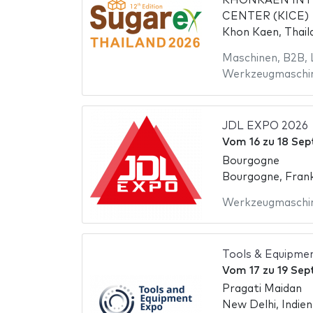
KHONKAEN INT
CENTER (KICE)
Khon Kaen, Thail
Maschinen
,
B2B
,
Werkzeugmaschi
JDL EXPO 2026
Vom
16
zu
18 Se
Bourgogne
Bourgogne, Frank
Werkzeugmaschi
Tools & Equipme
Vom
17
zu
19 Sep
Pragati Maidan
New Delhi, Indien