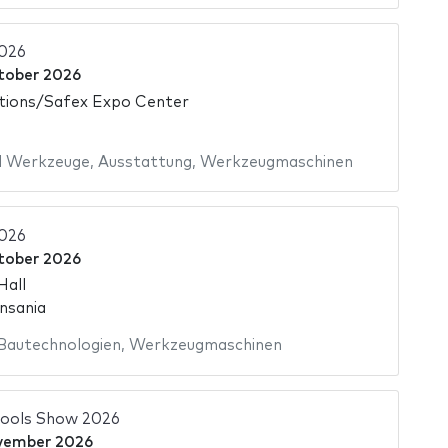
2026
tober 2026
itions/Safex Expo Center
d Werkzeuge
,
Ausstattung
,
Werkzeugmaschinen
2026
tober 2026
Hall
nsania
Bautechnologien
,
Werkzeugmaschinen
Tools Show 2026
vember 2026