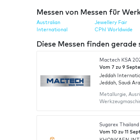
Messen von Messen für Werk
Australian
Jewellery Fair
International
CPhI Worldwide
Diese Messen finden gerade st
Mactech KSA 20
Vom
7
zu
9 Sept
Jeddah Internati
Jeddah, Saudi Ar
Metallurgie
,
Ausr
Werkzeugmaschi
Sugarex Thailand
Vom
10
zu
11 Se