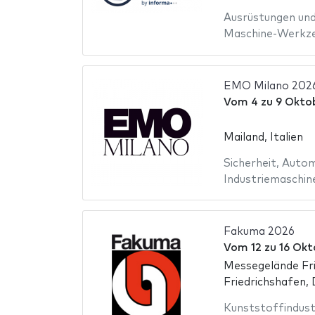
Ausrüstungen un
Maschine-Werkz
EMO Milano 202
Vom
4
zu
9 Okto
Mailand, Italien
Sicherheit
,
Autom
Industriemaschin
Fakuma 2026
Vom
12
zu
16 Okt
Messegelände Fri
Friedrichshafen,
Kunststoffindust