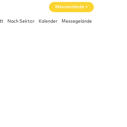
Messestände »
dt
Nach Sektor
Kalender
Messegelände