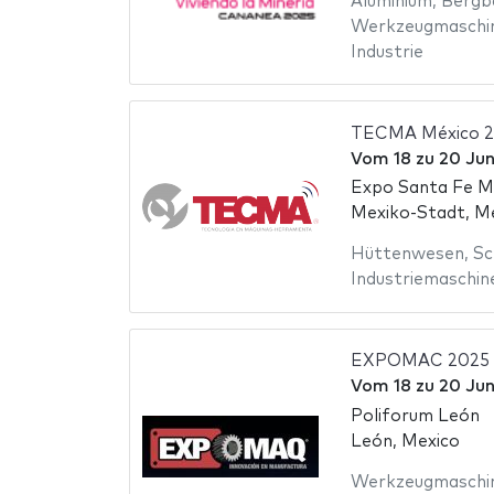
Aluminium
,
Bergb
Werkzeugmaschi
Industrie
TECMA México 
Vom
18
zu
20 Jun
Expo Santa Fe M
Mexiko-Stadt, M
Hüttenwesen
,
Sc
Industriemaschin
EXPOMAC 2025
Vom
18
zu
20 Jun
Poliforum León
León, Mexico
Werkzeugmaschi