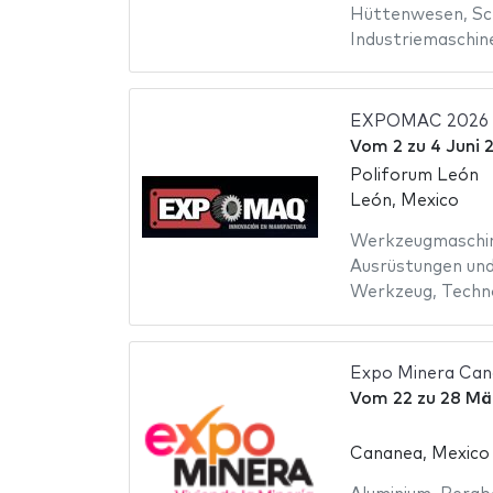
Hüttenwesen
,
Sc
Industriemaschin
EXPOMAC 2026
Vom
2
zu
4 Juni 
Poliforum León
León, Mexico
Werkzeugmaschi
Ausrüstungen und
Werkzeug
,
Techn
Expo Minera Can
Vom
22
zu
28 Mä
Cananea, Mexico