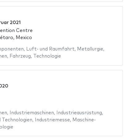
ruar 2021
ention Centre
étaro, Mexico
mponenten
,
Luft- und Raumfahrt
,
Metallurgie
,
nen
,
Fahrzeug
,
Technologie
2020
nen
,
Industriemaschinen
,
Industrieausrüstung
,
 Technologien
,
Industriemesse
,
Maschine-
ologie