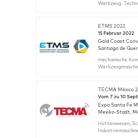
Werkzeug
,
Techn
ETMS 2022
15 Februar 2022
Gold Coast Conv
Santiago de Quer
mechanische Ko
Werkzeugmaschi
TECMA México 2
Vom
7
zu
10 Sep
Expo Santa Fe M
Mexiko-Stadt, M
Hüttenwesen
,
Sc
Industriemaschin