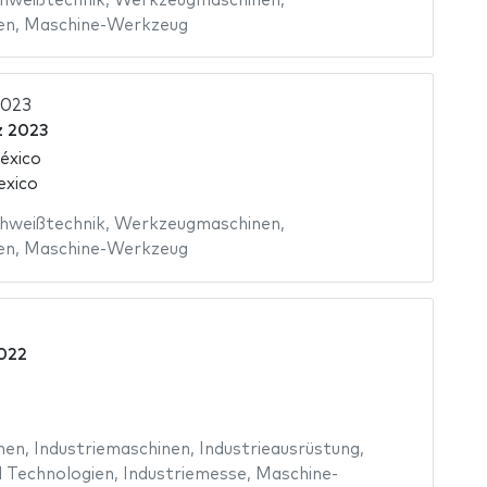
hweißtechnik
,
Werkzeugmaschinen
,
en
,
Maschine-Werkzeug
2023
z 2023
éxico
exico
hweißtechnik
,
Werkzeugmaschinen
,
en
,
Maschine-Werkzeug
022
nen
,
Industriemaschinen
,
Industrieausrüstung
,
 Technologien
,
Industriemesse
,
Maschine-