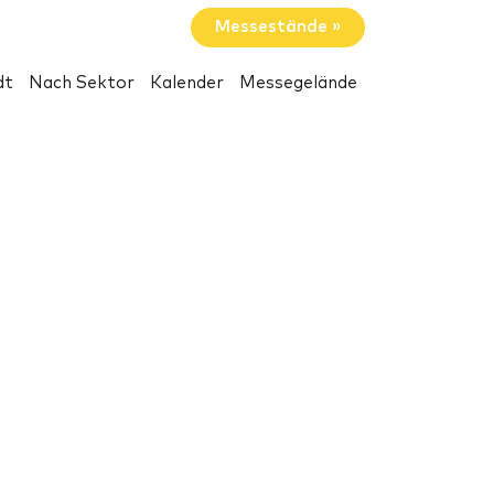
Messestände »
dt
Nach Sektor
Kalender
Messegelände