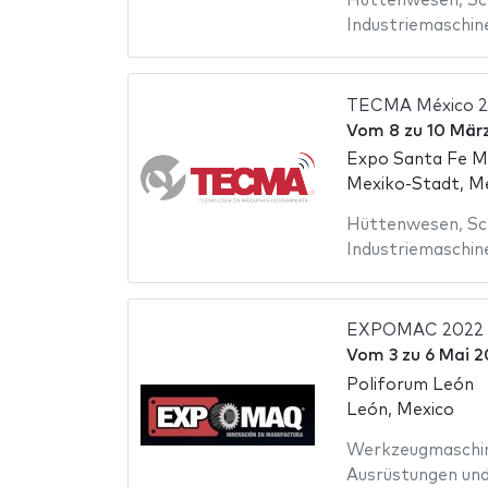
Hüttenwesen
,
Sc
Industriemaschin
TECMA México 
Vom
8
zu
10 Mär
Expo Santa Fe M
Mexiko-Stadt, M
Hüttenwesen
,
Sc
Industriemaschin
EXPOMAC 2022
Vom
3
zu
6 Mai 2
Poliforum León
León, Mexico
Werkzeugmaschi
Ausrüstungen und