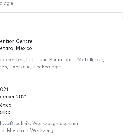
ologie
ention Centre
étaro, Mexico
mponenten
,
Luft- und Raumfahrt
,
Metallurgie
,
nen
,
Fahrzeug
,
Technologie
021
tember 2021
éxico
exico
hweißtechnik
,
Werkzeugmaschinen
,
en
,
Maschine-Werkzeug