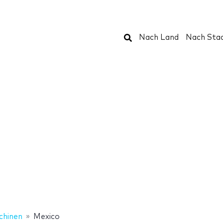
Suchen
Nach Land
Nach Sta
hinen
Mexico