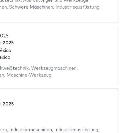
autechnik
,
Ausrüstungen und Werkzeuge
,
nen
,
Schwere Maschinen
,
Industrieausrüstung
,
2025
i 2025
éxico
exico
hweißtechnik
,
Werkzeugmaschinen
,
en
,
Maschine-Werkzeug
i 2025
nen
,
Industriemaschinen
,
Industrieausrüstung
,