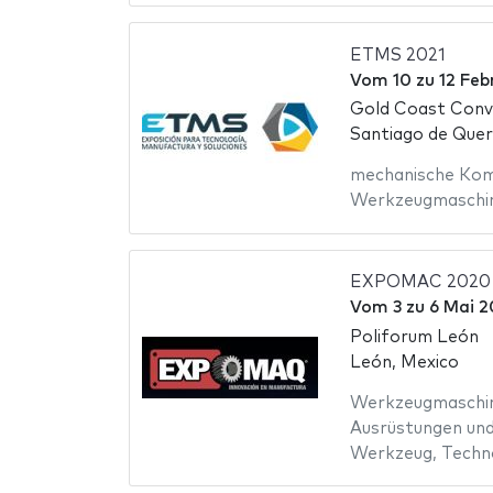
ETMS 2021
Vom
10
zu
12 Feb
Gold Coast Conv
Santiago de Quer
mechanische Ko
Werkzeugmaschi
EXPOMAC 2020
Vom
3
zu
6 Mai 
Poliforum León
León, Mexico
Werkzeugmaschi
Ausrüstungen und
Werkzeug
,
Techn