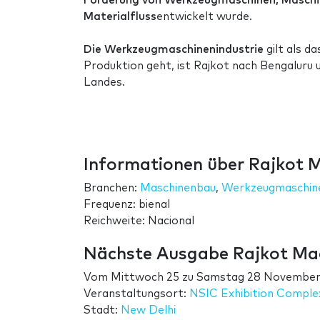
Förderung von Werkzeugmaschinen,
Maschi
Materialfluss
entwickelt wurde.
Die Werkzeugmaschinenindustrie
gilt als d
Produktion geht, ist Rajkot nach Bengaluru
Landes.
Informationen über Rajkot 
Branchen:
Maschinenbau
,
Werkzeugmaschin
Frequenz: bienal
Reichweite: Nacional
Nächste Ausgabe Rajkot Ma
Vom
Mittwoch 25
zu
Samstag 28 November
Veranstaltungsort:
NSIC Exhibition Complex
Stadt:
New Delhi