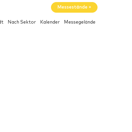
Messestände »
dt
Nach Sektor
Kalender
Messegelände