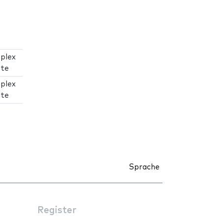
plex
ate
plex
ate
Sprache
Register