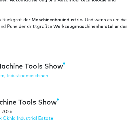
nen, Automatisierung und Automobiltechnologie und
as Rückgrat der
Maschinenbauindustrie.
Und wenn es um die
 und Pune der drittgrößte
Werkzeugmaschinenhersteller
des
Machine Tools Show
en
,
Industriemaschinen
chine Tools Show
 2026
 Okhla Industrial Estate