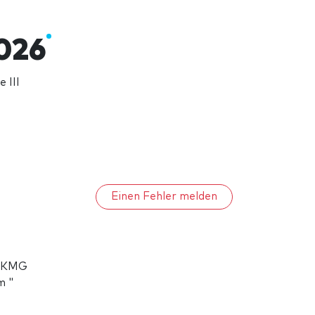
026
 III
Einen Fehler melden
e KMG
m "