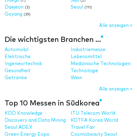
Daegu
Jeju
(7)
(2)
Daejeon
Seoul
(3)
(111)
Goyang
(39)
Alle anzeigen »
Die wichtigsten Branchen ...
Automobil
Industriemesse
Elektrische
Lebensmittel
Ingenieurtechnik
Medizinische Technologien
Gesundheit
Technologie
Getränke
Wein
Alle anzeigen »
Top 10 Messen in Südkorea
KDD Knowledge
ITU Telecom World
Discovery and Data Mining
KOTFA Korea World
Seoul ADEX
Travel Fair
Green Energy Expo
Cosmobeauty Seoul