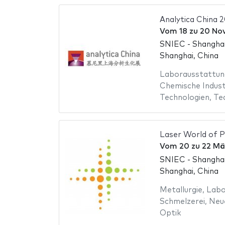
Analytica China 
Vom
18
zu
20 No
SNIEC - Shanghai
Shanghai, China
Laborausstattun
Chemische Indust
Technologien
,
Te
Laser World of P
Vom
20
zu
22 Mä
SNIEC - Shanghai
Shanghai, China
Metallurgie
,
Labo
Schmelzerei
,
Neu
Optik