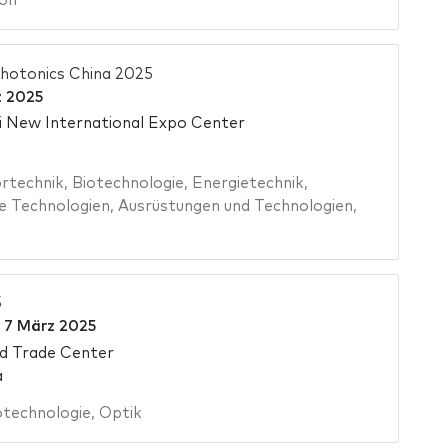
on
hotonics China 2025
z 2025
 New International Expo Center
rtechnik
,
Biotechnologie
,
Energietechnik
,
e Technologien
,
Ausrüstungen und Technologien
,
5
u
7 März 2025
d Trade Center
a
otechnologie
,
Optik