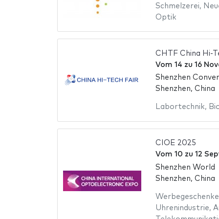
Schmelzerei
,
Neu
Optik
CHTF China Hi-Te
Vom
14
zu
16 No
Shenzhen Conven
Shenzhen, China
Labortechnik
,
Bi
CIOE 2025
Vom
10
zu
12 Se
Shenzhen World
Shenzhen, China
Werbegeschenke
Uhrenindustrie
,
A