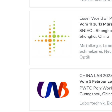
Telekommunikati
Laser World of P
Vom
11
zu
13 Mär
SNIEC - Shanghai
Shanghai, China
Metallurgie
,
Labo
Schmelzerei
,
Neu
Optik
CHINA LAB 202
Vom
5 Februar
z
PWTC Poly Worl
Guangzhou, Chin
Labortechnik
,
Bi