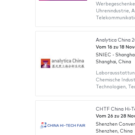
Werbegeschenke
Uhrenindustrie
,
A
Telekommunikati
Analytica China 
Vom
16
zu
18 No
SNIEC - Shanghai
Shanghai, China
Laborausstattun
Chemische Indust
Technologien
,
Te
CHTF China Hi-Te
Vom
26
zu
28 No
Shenzhen Conven
Shenzhen, China