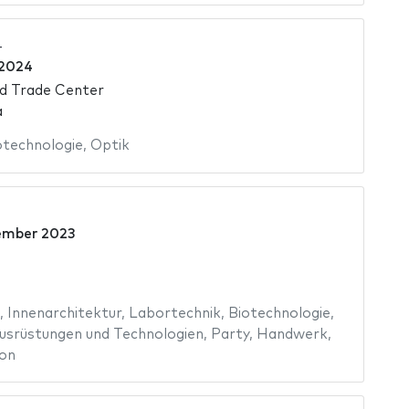
4
 2024
d Trade Center
a
otechnologie
,
Optik
ember 2023
,
Innenarchitektur
,
Labortechnik
,
Biotechnologie
,
usrüstungen und Technologien
,
Party
,
Handwerk
,
on