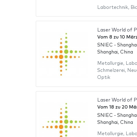
Labortechnik
,
Bi
Laser World of P
Vom
8
zu
10 Mär
SNIEC - Shanghai
Shanghai, China
Metallurgie
,
Labo
Schmelzerei
,
Neu
Optik
Laser World of P
Vom
18
zu
20 Mä
SNIEC - Shanghai
Shanghai, China
Metallurgie
,
Labo