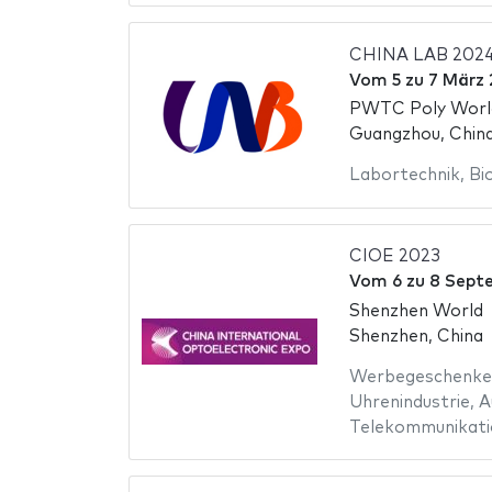
CHINA LAB 202
Vom
5
zu
7 März
PWTC Poly Worl
Guangzhou, Chin
Labortechnik
,
Bi
CIOE 2023
Vom
6
zu
8 Sept
Shenzhen World
Shenzhen, China
Werbegeschenke
Uhrenindustrie
,
A
Telekommunikati