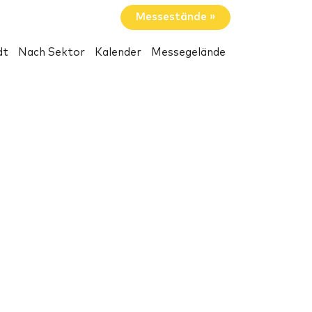
Messestände »
dt
Nach Sektor
Kalender
Messegelände