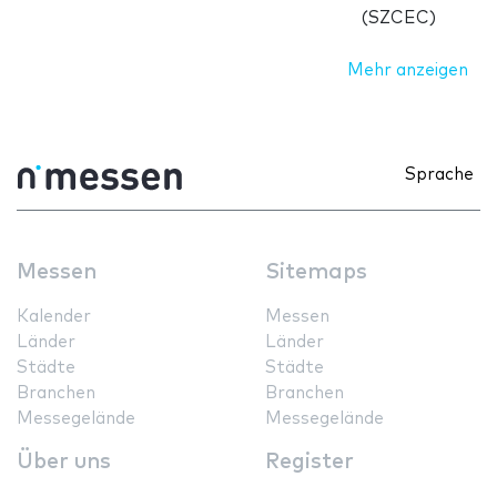
(SZCEC)
Mehr anzeigen
Sprache
Messen
Sitemaps
Kalender
Messen
Länder
Länder
Städte
Städte
Branchen
Branchen
Messegelände
Messegelände
Über uns
Register