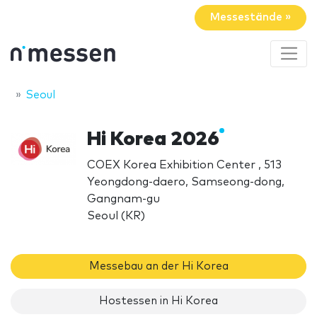
Messestände »
Seoul
Hi Korea 2026
COEX Korea Exhibition Center , 513
Yeongdong-daero, Samseong-dong,
Gangnam-gu
Seoul (KR)
Messebau an der Hi Korea
Hostessen in Hi Korea