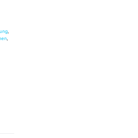
ung
,
men
,