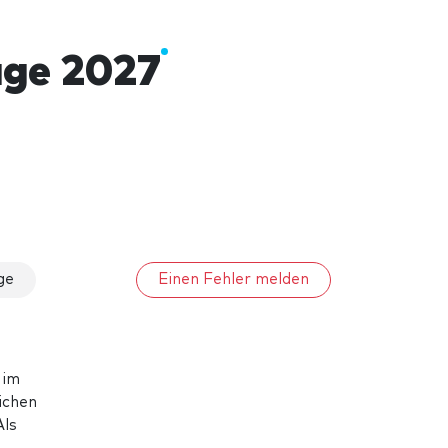
age 2027
ge
Einen Fehler melden
 im
ichen
Als