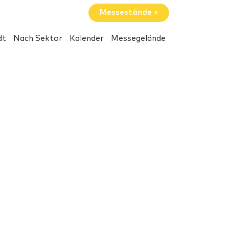
Messestände »
dt
Nach Sektor
Kalender
Messegelände