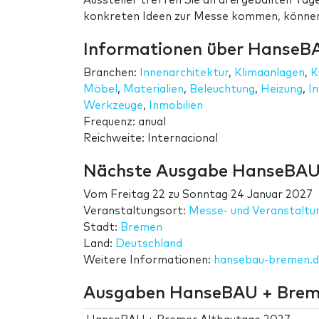
Aussteller treffen Sie an drei geballten Tag
konkreten Ideen zur Messe kommen, können
Informationen über HanseB
Branchen:
Innenarchitektur
,
Klimaanlagen
,
K
Möbel
,
Materialien
,
Beleuchtung
,
Heizung
,
I
Werkzeuge
,
Inmobilien
Frequenz: anual
Reichweite: Internacional
Nächste Ausgabe HanseBAU
Vom
Freitag 22
zu
Sonntag 24 Januar 2027
Veranstaltungsort:
Messe- und Veranstalt
Stadt:
Bremen
Land:
Deutschland
Weitere Informationen:
hansebau-bremen.
Ausgaben HanseBAU + Brem