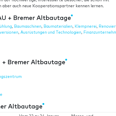
en auf hochwertige, interessierte Besucher, die schon mit
 aber auch neue Kooperationspartner kennen lernen.
AU + Bremer Altbautage
ühlung
,
Baumaschinen
,
Baumaterialien
,
Klempnerei
,
Renovier
nversionen
,
Ausrüstungen und Technologien
,
Finanzunterneh
 + Bremer Altbautage
ungszentrum
de
er Altbautage