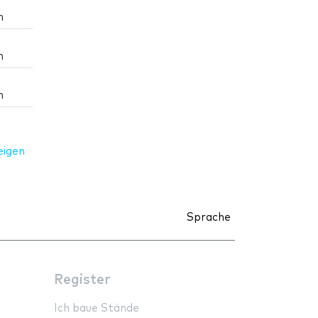
m
m
m
eigen
Sprache
Register
Ich baue Stände