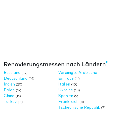
Renovierungsmessen nach Ländern
Russland
Vereinigte Arabische
(54)
Deutschland
Emirate
(49)
(11)
Indien
Italien
(20)
(10)
Polen
Ukraine
(16)
(10)
China
Spanien
(16)
(9)
Turkey
Frankreich
(11)
(8)
Tschechische Republik
(7)