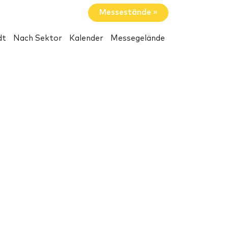
Messestände »
dt
Nach Sektor
Kalender
Messegelände