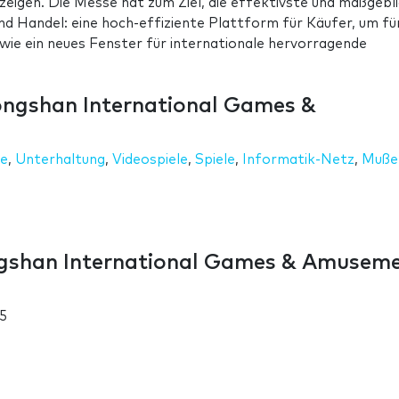
 zeigen. Die Messe hat zum Ziel, die effektivste und maßgebl
d Handel: eine hoch-effiziente Plattform für Käufer, um fü
owie ein neues Fenster für internationale hervorragende
.
ngshan International Games &
le
,
Unterhaltung
,
Videospiele
,
Spiele
,
Informatik-Netz
,
Muße
gshan International Games & Amusem
5