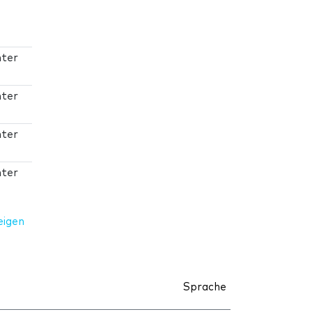
nter
nter
nter
nter
eigen
Sprache