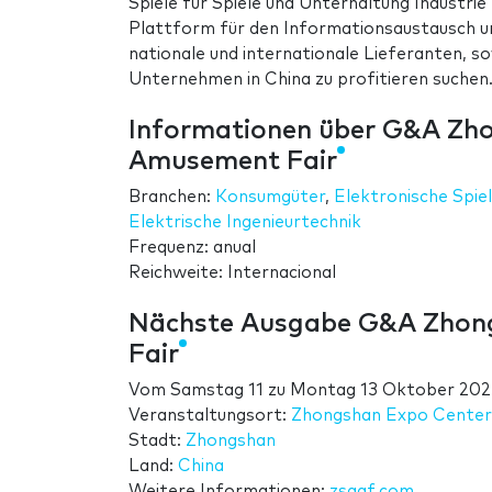
Spiele für Spiele und Unterhaltung Industrie
Plattform für den Informationsaustausch un
nationale und internationale Lieferanten, s
Unternehmen in China zu profitieren suchen
Informationen über G&A Zho
Amusement Fair
Branchen:
Konsumgüter
,
Elektronische Spie
Elektrische Ingenieurtechnik
Frequenz: anual
Reichweite: Internacional
Nächste Ausgabe G&A Zhon
Fair
Vom
Samstag 11
zu
Montag 13 Oktober 202
Veranstaltungsort:
Zhongshan Expo Center
Stadt:
Zhongshan
Land:
China
Weitere Informationen:
zsgaf.com