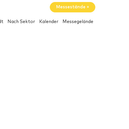
Messestände »
dt
Nach Sektor
Kalender
Messegelände