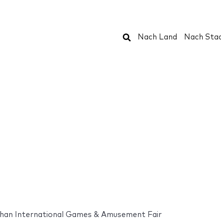
Suchen
Nach Land
Nach Sta
an International Games & Amusement Fair