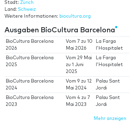
Stadt:
Zürich
Land:
Schweiz
Weitere Informationen:
biocultura.org
Ausgaben BioCultura Barcelona
BioCultura Barcelona
Vom
7
zu
10
La Farga
2026
Mai 2026
l'Hospitalet
BioCultura Barcelona
Vom
29 Mai
La Farga
2025
zu
1 Juni
l'Hospitalet
2025
BioCultura Barcelona
Vom
9
zu
12
Palau Sant
2024
Mai 2024
Jordi
BioCultura Barcelona
Vom
4
zu
7
Palau Sant
2023
Mai 2023
Jordi
Mehr anzeigen