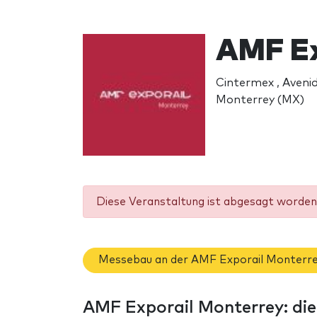
AMF Ex
Cintermex , Aveni
Monterrey (MX)
Diese Veranstaltung ist abgesagt worden 
Messebau an der AMF Exporail Monterr
AMF Exporail Monterrey: di