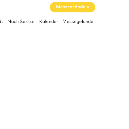
Messestände »
dt
Nach Sektor
Kalender
Messegelände