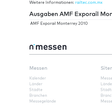
Weitere Informationen:
railtec.com.mx
Ausgaben AMF Exporail Mon
AMF Exporail Monterrey 2010
Messen
Site
Kalender
Mess
Länder
Lände
Städte
Städt
Branchen
Branc
Messegelände
Messe