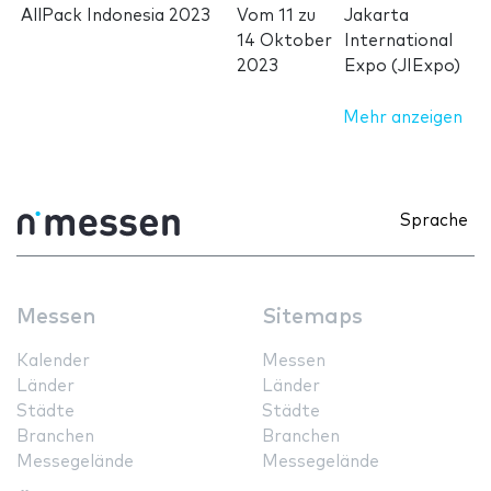
AllPack Indonesia 2023
Vom
11
zu
Jakarta
14 Oktober
International
2023
Expo (JIExpo)
Mehr anzeigen
Sprache
Messen
Sitemaps
Kalender
Messen
Länder
Länder
Städte
Städte
Branchen
Branchen
Messegelände
Messegelände