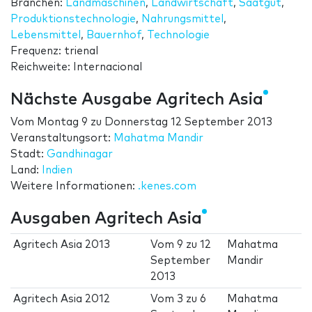
Branchen:
Landmaschinen
,
Landwirtschaft
,
Saatgut
,
Produktionstechnologie
,
Nahrungsmittel
,
Lebensmittel
,
Bauernhof
,
Technologie
Frequenz: trienal
Reichweite: Internacional
Nächste Ausgabe Agritech Asia
Vom
Montag 9
zu
Donnerstag 12 September 2013
Veranstaltungsort:
Mahatma Mandir
Stadt:
Gandhinagar
Land:
Indien
Weitere Informationen:
.kenes.com
Ausgaben Agritech Asia
Agritech Asia 2013
Vom
9
zu
12
Mahatma
September
Mandir
2013
Agritech Asia 2012
Vom
3
zu
6
Mahatma