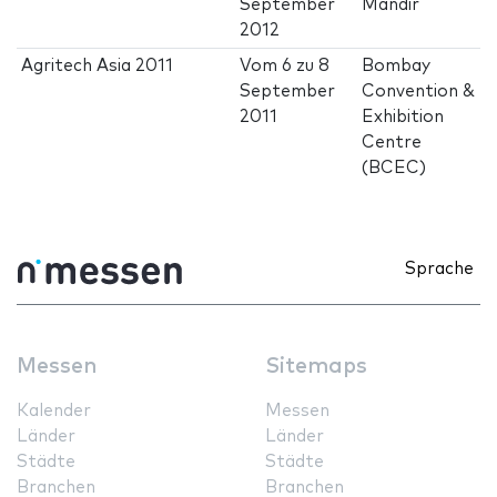
September
Mandir
2012
Agritech Asia 2011
Vom
6
zu
8
Bombay
September
Convention &
2011
Exhibition
Centre
(BCEC)
Sprache
Messen
Sitemaps
Kalender
Messen
Länder
Länder
Städte
Städte
Branchen
Branchen