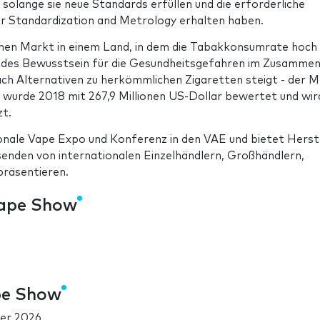
solange sie neue Standards erfüllen und die erforderliche
or Standardization and Metrology erhalten haben.
inen Markt in einem Land, in dem die Tabakkonsumrate hoch 
ndes Bewusstsein für die Gesundheitsgefahren im Zusamme
h Alternativen zu herkömmlichen Zigaretten steigt - der 
 wurde 2018 mit 267,9 Millionen US-Dollar bewertet und wir
zt.
ionale Vape Expo und Konferenz in den VAE und bietet Herst
senden von internationalen Einzelhändlern, Großhändlern,
präsentieren.
Vape Show
pe Show
er 2026