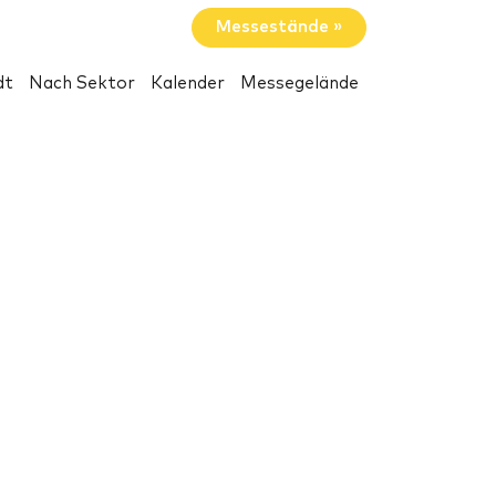
Messestände »
dt
Nach Sektor
Kalender
Messegelände