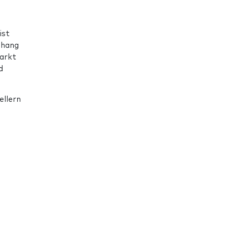
ist
nhang
Markt
d
ellern