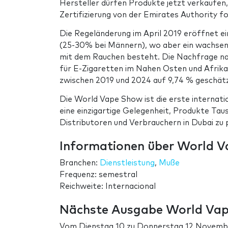
Hersteller dürfen Produkte jetzt verkaufen, 
Zertifizierung von der Emirates Authority f
Die Regeländerung im April 2019 eröffnet e
(25-30% bei Männern), wo aber ein wachse
mit dem Rauchen besteht. Die Nachfrage nac
für E-Zigaretten im Nahen Osten und Afrika
zwischen 2019 und 2024 auf 9,74 % geschät
Die World Vape Show ist die erste internat
eine einzigartige Gelegenheit, Produkte Tau
Distributoren und Verbrauchern in Dubai zu 
Informationen über World 
Branchen:
Dienstleistung
,
Muße
Frequenz: semestral
Reichweite: Internacional
Nächste Ausgabe World Va
Vom
Dienstag 10
zu
Donnerstag 12 Novemb