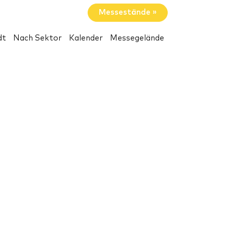
Messestände »
dt
Nach Sektor
Kalender
Messegelände