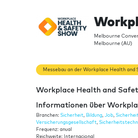
Workpl
Melbourne Convent
Melbourne (AU)
Messebau an der Workplace Health and
Workplace Health and Safet
Informationen über Workpla
Branchen:
Sicherheit
,
Bildung
,
Job
,
Sicherhe
Versicherungsgesellschaft
,
Sicherheitstechn
Frequenz: anual
Reichweite: Internacional