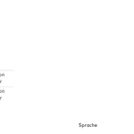
on
r
on
r
Sprache