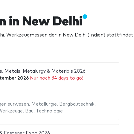
 in New Delhi
. Werkzeugmessen der in New Delhi (Indien) stattfindet,
, Metals, Metalurgy & Materials 2026
ptember 2026
Nur noch 34 days to go!
genieurwesen
,
Metallurgie
,
Bergbautechnik
,
Werkzeuge
,
Bau
,
Technologie
 & Fastener Expo 2026