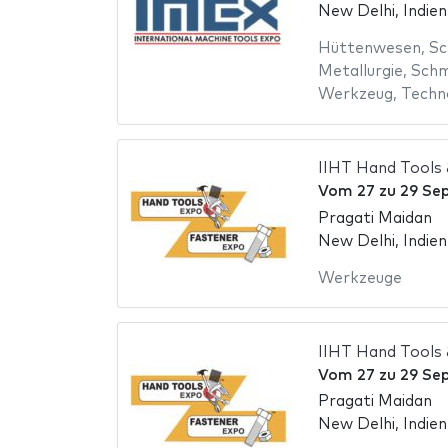
New Delhi, Indien
Hüttenwesen
,
Sc
Metallurgie
,
Schm
Werkzeug
,
Techn
IIHT Hand Tools
Vom
27
zu
29 Se
Pragati Maidan
New Delhi, Indien
Werkzeuge
IIHT Hand Tools
Vom
27
zu
29 Se
Pragati Maidan
New Delhi, Indien