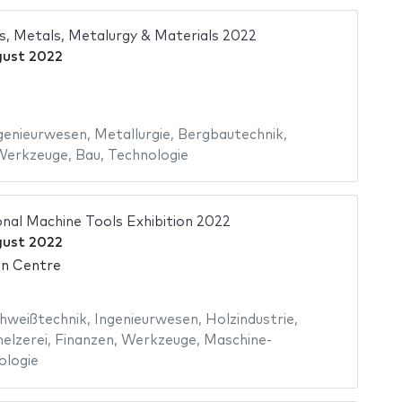
, Metals, Metalurgy & Materials 2022
gust 2022
genieurwesen
,
Metallurgie
,
Bergbautechnik
,
Werkzeuge
,
Bau
,
Technologie
onal Machine Tools Exhibition 2022
gust 2022
on Centre
hweißtechnik
,
Ingenieurwesen
,
Holzindustrie
,
elzerei
,
Finanzen
,
Werkzeuge
,
Maschine-
ologie