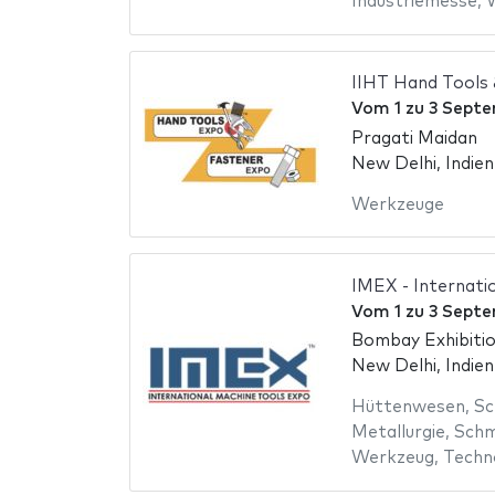
Industriemesse
,
IIHT Hand Tools
Vom
1
zu
3 Septe
Pragati Maidan
New Delhi, Indien
Werkzeuge
IMEX - Internati
Vom
1
zu
3 Septe
Bombay Exhibiti
New Delhi, Indien
Hüttenwesen
,
Sc
Metallurgie
,
Schm
Werkzeug
,
Techn