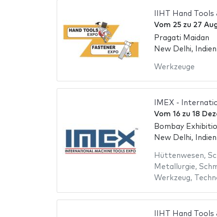
IIHT Hand Tools
Vom
25
zu
27 Au
Pragati Maidan
New Delhi, Indien
Werkzeuge
IMEX - Internati
Vom
16
zu
18 Dez
Bombay Exhibiti
New Delhi, Indien
Hüttenwesen
,
Sc
Metallurgie
,
Schm
Werkzeug
,
Techn
IIHT Hand Tools