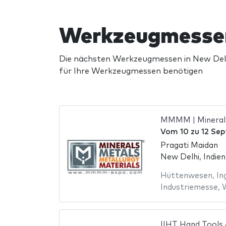
Werkzeugmessen
Die nächsten Werkzeugmessen in New Delhi
für Ihre Werkzeugmessen benötigen
MMMM | Minerals
Vom
10
zu
12 Se
Pragati Maidan
New Delhi, Indien
Hüttenwesen
,
In
Industriemesse
,
IIHT Hand Tools