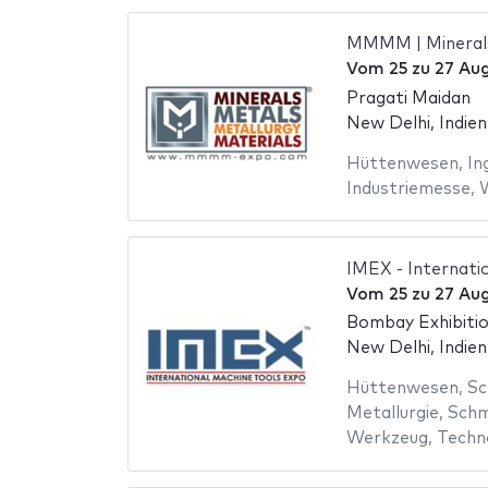
MMMM | Minerals
Vom
25
zu
27 Au
Pragati Maidan
New Delhi, Indien
Hüttenwesen
,
In
Industriemesse
,
IMEX - Internati
Vom
25
zu
27 Au
Bombay Exhibiti
New Delhi, Indien
Hüttenwesen
,
Sc
Metallurgie
,
Schm
Werkzeug
,
Techn