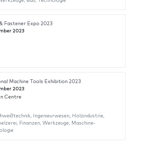
Werkzeuge
,
Bau
,
Technologie
 & Fastener Expo 2023
mber 2023
onal Machine Tools Exhibition 2023
mber 2023
on Centre
hweißtechnik
,
Ingenieurwesen
,
Holzindustrie
,
elzerei
,
Finanzen
,
Werkzeuge
,
Maschine-
ologie