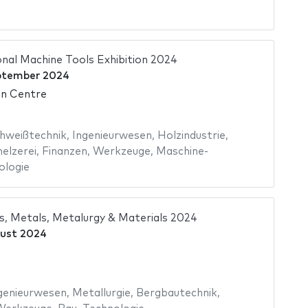
onal Machine Tools Exhibition 2024
ptember 2024
on Centre
hweißtechnik
,
Ingenieurwesen
,
Holzindustrie
,
elzerei
,
Finanzen
,
Werkzeuge
,
Maschine-
ologie
, Metals, Metalurgy & Materials 2024
gust 2024
genieurwesen
,
Metallurgie
,
Bergbautechnik
,