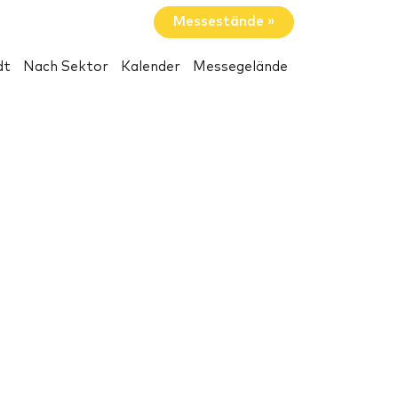
Messestände »
dt
Nach Sektor
Kalender
Messegelände