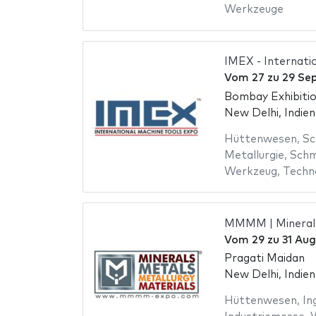
Werkzeuge
IMEX - Internati
Vom
27
zu
29 Se
Bombay Exhibiti
New Delhi, Indien
Hüttenwesen
,
Sc
Metallurgie
,
Schm
Werkzeug
,
Techn
MMMM | Minerals
Vom
29
zu
31 Au
Pragati Maidan
New Delhi, Indien
Hüttenwesen
,
In