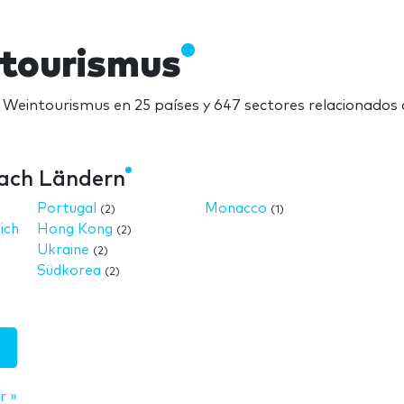
ntourismus
 Weintourismus en 25 países y 647 sectores relacionados
ach Ländern
Portugal
Monacco
(2)
(1)
ich
Hong Kong
(2)
Ukraine
(2)
Südkorea
(2)
r »