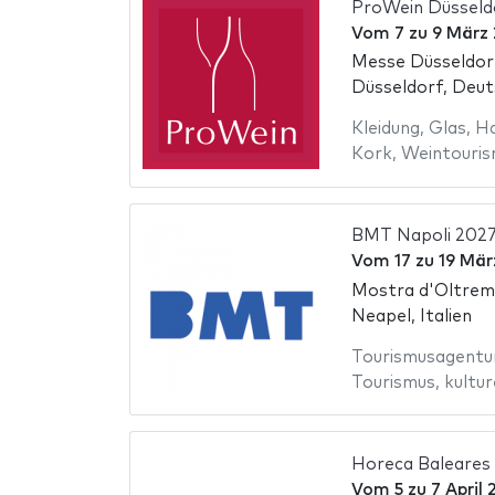
ProWein Düsseld
Vom
7
zu
9 März
Messe Düsseldor
Düsseldorf, Deut
Kleidung
,
Glas
,
Ha
Kork
,
Weintouris
BMT Napoli 202
Vom
17
zu
19 Mär
Mostra d'Oltrema
Neapel, Italien
Tourismusagentu
Tourismus
,
kultur
Horeca Baleares
Vom
5
zu
7 April