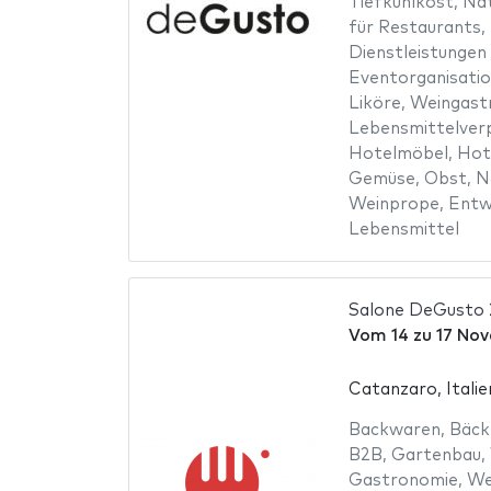
Tiefkühlkost
,
Na
für Restaurants
,
Dienstleistungen
Eventorganisati
Liköre
,
Weingast
Lebensmittelver
Hotelmöbel
,
Hot
Gemüse
,
Obst
,
N
Weinprope
,
Entw
Lebensmittel
Salone DeGusto
Vom
14
zu
17 No
Catanzaro, Italie
Backwaren
,
Bäck
B2B
,
Gartenbau
,
Gastronomie
,
We