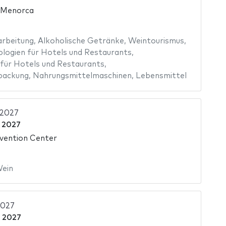
e Menorca
arbeitung
,
Alkoholische Getränke
,
Weintourismus
,
logien für Hotels und Restaurants
,
 für Hotels und Restaurants
,
packung
,
Nahrungsmittelmaschinen
,
Lebensmittel
 2027
l 2027
vention Center
ein
2027
l 2027