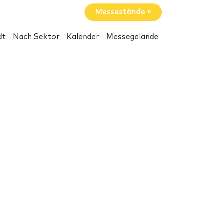
Messestände »
dt
Nach Sektor
Kalender
Messegelände