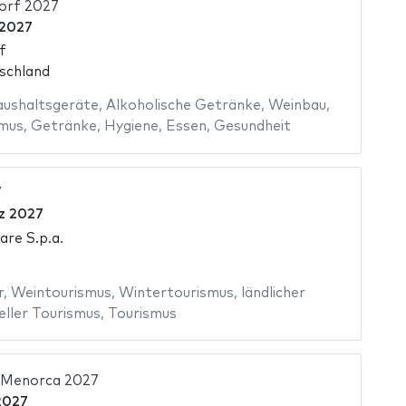
orf 2027
 2027
f
schland
ushaltsgeräte
,
Alkoholische Getränke
,
Weinbau
,
mus
,
Getränke
,
Hygiene
,
Essen
,
Gesundheit
7
z 2027
re S.p.a.
r
,
Weintourismus
,
Wintertourismus
,
ländlicher
eller Tourismus
,
Tourismus
 Menorca 2027
 2027