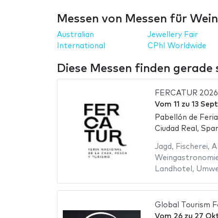
Messen von Messen für Wein
Australian
Jewellery Fair
International
CPhI Worldwide
Diese Messen finden gerade st
FERCATUR 2026
Vom
11
zu
13 Sep
Pabellón de Feri
Ciudad Real, Spa
Jagd
,
Fischerei
,
A
Weingastronomi
Landhotel
,
Umwel
Global Tourism 
Vom
26
zu
27 Ok