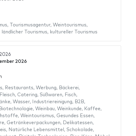
mus
,
Tourismusagentur
,
Weintourismus
,
,
ländlicher Tourismus
,
kultureller Tourismus
 2026
vember 2026
n
s
,
Restaurants
,
Werbung
,
Bäckerei
,
Fleisch
,
Catering
,
Süßwaren
,
Fisch
,
ränke
,
Wasser
,
Industriereinigung
,
B2B
,
Biotechnologie
,
Weinbau
,
Weinkunde
,
Kaffee
,
hstoffe
,
Weintourismus
,
Gesundes Essen
,
re
,
Getränkeverpackungen
,
Delikatessen
,
eis
,
Natürliche Lebensmittel
,
Schokolade
,