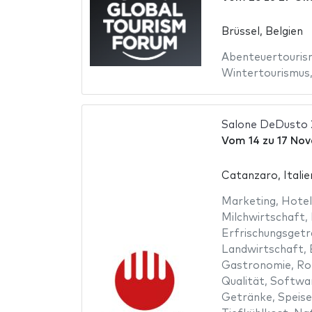
Brüssel, Belgien
Abenteuertouris
Wintertourismus
Salone DeDusto
Vom
14
zu
17 No
Catanzaro, Italie
Marketing
,
Hotel
Milchwirtschaft
,
Erfrischungsget
Landwirtschaft
,
Gastronomie
,
Ro
Qualität
,
Softwa
Getränke
,
Speise