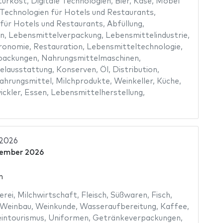
turkost
,
Digitale Technologien
,
Bier
,
Käse
,
Möbel
Technologien für Hotels und Restaurants
,
 für Hotels und Restaurants
,
Abfüllung
,
on
,
Lebensmittelverpackung
,
Lebensmittelindustrie
,
ronomie
,
Restauration
,
Lebensmitteltechnologie
,
packungen
,
Nahrungsmittelmaschinen
,
elausstattung
,
Konserven
,
Öl
,
Distribution
,
ahrungsmittel
,
Milchprodukte
,
Weinkeller
,
Küche
,
ickler
,
Essen
,
Lebensmittelherstellung
,
 2026
vember 2026
n
erei
,
Milchwirtschaft
,
Fleisch
,
Süßwaren
,
Fisch
,
Weinbau
,
Weinkunde
,
Wasseraufbereitung
,
Kaffee
,
intourismus
,
Uniformen
,
Getränkeverpackungen
,