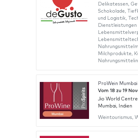
Delikatessen
,
Ge
Schokolade
,
Tief
und Logistik
,
Tech
Dienstleistungen
Lebensmittelver
Lebensmitteltec
Nahrungsmittelm
Milchprodukte
,
K
Nahrungsmittelin
ProWein Mumbai
Vom
18
zu
19 No
Jio World Centre
Mumbai, Indien
Weintourismus
,
W