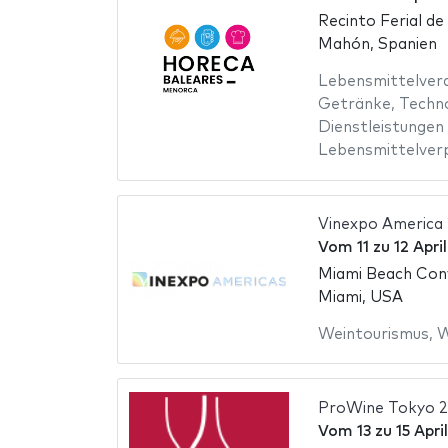
Recinto Ferial d
Mahón, Spanien
Lebensmittelver
Getränke
,
Techno
Dienstleistungen
Lebensmittelver
Vinexpo America
Vom
11
zu
12 Apri
Miami Beach Con
Miami, USA
Weintourismus
,
W
ProWine Tokyo 
Vom
13
zu
15 Apri