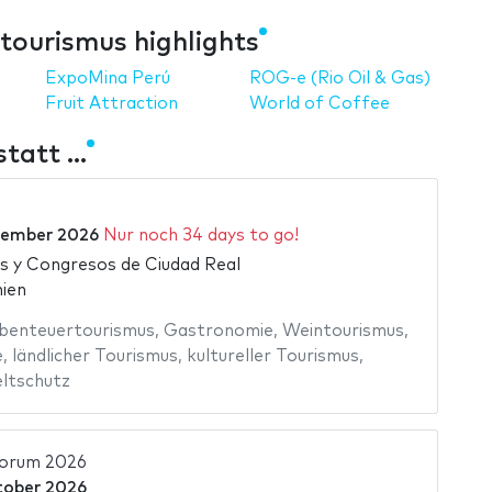
tourismus highlights
ExpoMina Perú
ROG-e (Rio Oil & Gas)
Fruit Attraction
World of Coffee
att ...
tember 2026
Nur noch 34 days to go!
as y Congresos de Ciudad Real
nien
benteuertourismus
,
Gastronomie
,
Weintourismus
,
e
,
ländlicher Tourismus
,
kultureller Tourismus
,
tschutz
Forum 2026
tober 2026