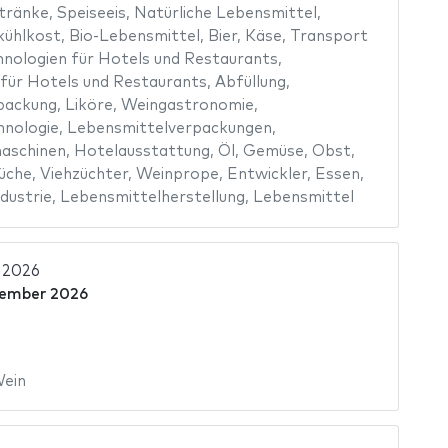
tränke
,
Speiseeis
,
Natürliche Lebensmittel
,
kühlkost
,
Bio-Lebensmittel
,
Bier
,
Käse
,
Transport
nologien für Hotels und Restaurants
,
 für Hotels und Restaurants
,
Abfüllung
,
packung
,
Liköre
,
Weingastronomie
,
hnologie
,
Lebensmittelverpackungen
,
aschinen
,
Hotelausstattung
,
Öl
,
Gemüse
,
Obst
,
üche
,
Viehzüchter
,
Weinprope
,
Entwickler
,
Essen
,
dustrie
,
Lebensmittelherstellung
,
Lebensmittel
 2026
vember 2026
ein