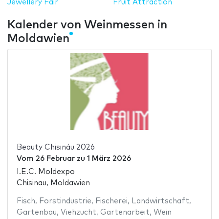
Jewellery Fair
Fruit Attraction
Kalender von Weinmessen in
Moldawien
Beauty Chisináu 2026
Vom
26 Februar
zu
1 März 2026
I.E.C. Moldexpo
Chisinau, Moldawien
Fisch
,
Forstindustrie
,
Fischerei
,
Landwirtschaft
,
Gartenbau
,
Viehzucht
,
Gartenarbeit
,
Wein