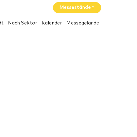
Messestände »
dt
Nach Sektor
Kalender
Messegelände