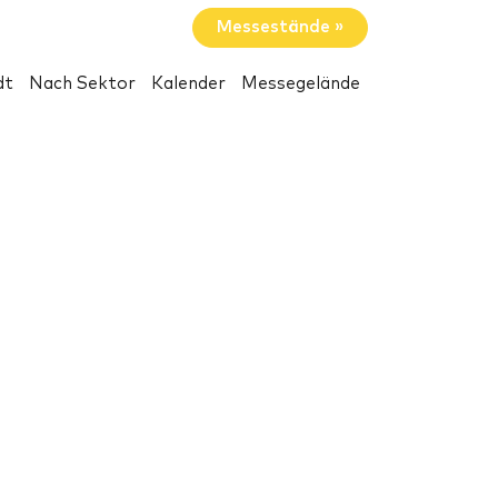
Messestände »
dt
Nach Sektor
Kalender
Messegelände