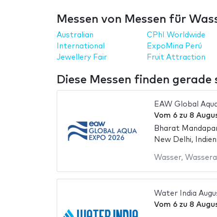
Messen von Messen für Wass
Australian
CPhI Worldwide
International
ExpoMina Perú
Jewellery Fair
Fruit Attraction
Diese Messen finden gerade st
EAW Global Aqu
Vom
6
zu
8 Augu
Bharat Mandap
New Delhi, Indien
Wasser
,
Wassera
Water India Augu
Vom
6
zu
8 Augu