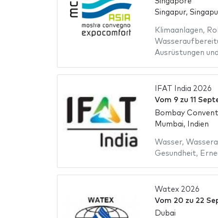
Singapore
Singapur, Singapu
Klimaanlagen
,
Ro
Wasseraufbereit
Ausrüstungen und
IFAT India 2026
Vom
9
zu
11 Sep
Bombay Conventi
Mumbai, Indien
Wasser
,
Wassera
Gesundheit
,
Erne
Watex 2026
Vom
20
zu
22 Se
Dubai