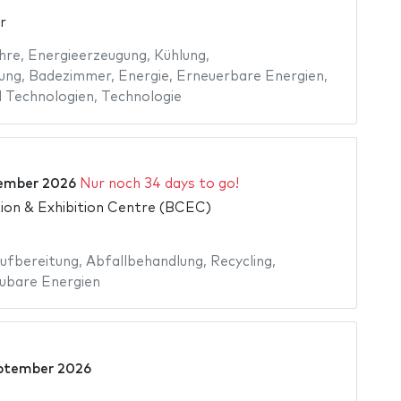
r
hre
,
Energieerzeugung
,
Kühlung
,
ung
,
Badezimmer
,
Energie
,
Erneuerbare Energien
,
 Technologien
,
Technologie
tember 2026
Nur noch 34 days to go!
on & Exhibition Centre (BCEC)
ufbereitung
,
Abfallbehandlung
,
Recycling
,
ubare Energien
ptember 2026