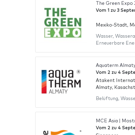
The Green Expo 
Vom
1
zu
3 Septe
Mexiko-Stadt, M
Wasser
,
Wassera
Erneuerbare Ene
Aquaterm Almat
Vom
2
zu
4 Sept
Atakent Internat
Almaty, Kasachs
Belüftung
,
Wasse
MCE Asia | Most
Vom
2
zu
4 Sept