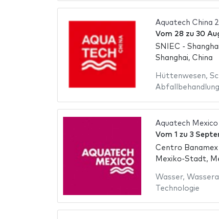
Aquatech China 
Vom
28
zu
30 Au
SNIEC - Shanghai
Shanghai, China
Hüttenwesen
,
Sc
Abfallbehandlun
Aquatech Mexico
Vom
1
zu
3 Septe
Centro Banamex
Mexiko-Stadt, M
Wasser
,
Wassera
Technologie