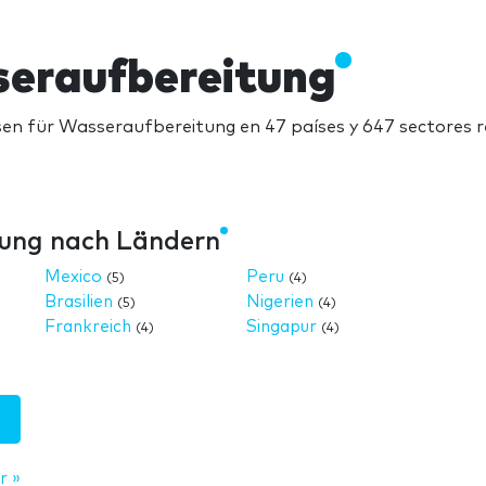
seraufbereitung
n für Wasseraufbereitung en 47 países y 647 sectores r
ung nach Ländern
Mexico
Peru
(5)
(4)
Brasilien
Nigerien
(5)
(4)
Frankreich
Singapur
(4)
(4)
r »