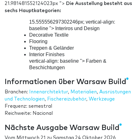
21.981481552124023px ">
Die Ausstellung besteht aus
sechs Hauptkategorien:
15.555556297302246px; vertical-align:
baseline "> Interiros und Design
Decorative Textile
Flooring
Treppen & Geländer
Interior Finishes
vertical-align: baseline "> Farben &
Beschichtungen
Informationen über Warsaw Build
Branchen:
Innenarchitektur
,
Materialien
,
Ausrüstungen
und Technologien
,
Fischereizubehör
,
Werkzeuge
Frequenz: semestral
Reichweite: Nacional
Nächste Ausgabe Warsaw Build
Vom
Mittwoch 21
zu
Samstag 24 Oktober 2026