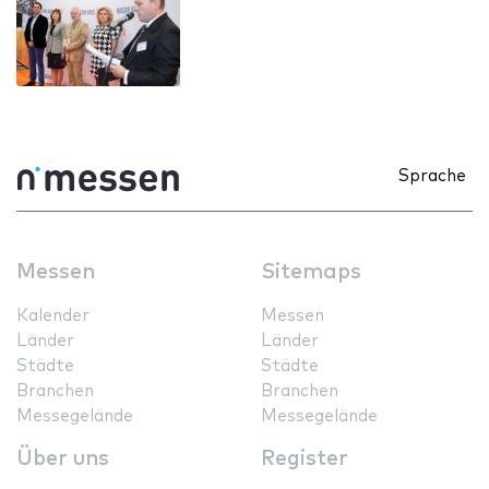
Sprache
Messen
Sitemaps
Kalender
Messen
Länder
Länder
Städte
Städte
Branchen
Branchen
Messegelände
Messegelände
Über uns
Register