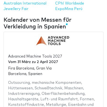
Australian International
CPhI Worldwide
Jewellery Fair
ExpoMina Perú
Kalender von Messen für
Verkleidung in Spanien
Advanced Machine Tools 2027
Vom
31 März
zu
2 April 2027
Fira Barcelona, Gran Via
Barcelona, Spanien
Outsourcing
,
mechanische Komponenten
,
Hüttenwesen
,
Schweißtechnik
,
Maschinen
,
Industriereinigung
,
Oberflächenbehandlung
,
Haushaltsgeräte
,
Luft- und Raumfahrt
,
Formen
,
Kunststoffindustrie
,
Metallurgie
,
Eisenbahn und