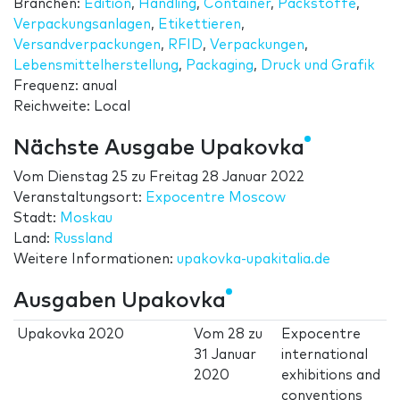
Branchen:
Edition
,
Handling
,
Container
,
Packstoffe
,
Verpackungsanlagen
,
Etikettieren
,
Versandverpackungen
,
RFID
,
Verpackungen
,
Lebensmittelherstellung
,
Packaging
,
Druck und Grafik
Frequenz: anual
Reichweite: Local
Nächste Ausgabe Upakovka
Vom
Dienstag 25
zu
Freitag 28 Januar 2022
Veranstaltungsort:
Expocentre Moscow
Stadt:
Moskau
Land:
Russland
Weitere Informationen:
upakovka-upakitalia.de
Ausgaben Upakovka
Upakovka 2020
Vom
28
zu
Expocentre
31 Januar
international
2020
exhibitions and
conventions