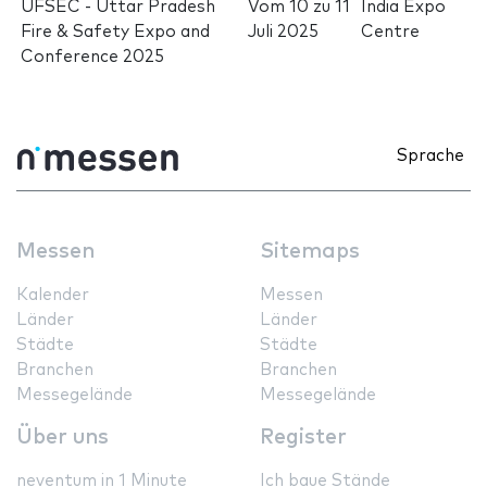
UFSEC - Uttar Pradesh
Vom
10
zu
11
India Expo
Fire & Safety Expo and
Juli 2025
Centre
Conference 2025
Sprache
Messen
Sitemaps
Kalender
Messen
Länder
Länder
Städte
Städte
Branchen
Branchen
Messegelände
Messegelände
Über uns
Register
neventum in 1 Minute
Ich baue Stände