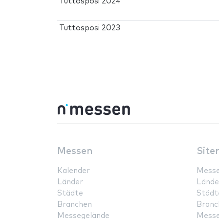
Tuttosposi 2024
Tuttosposi 2023
Messen
Site
Kalender
Mess
Länder
Lände
Städte
Städt
Branchen
Branc
Messegelände
Messe