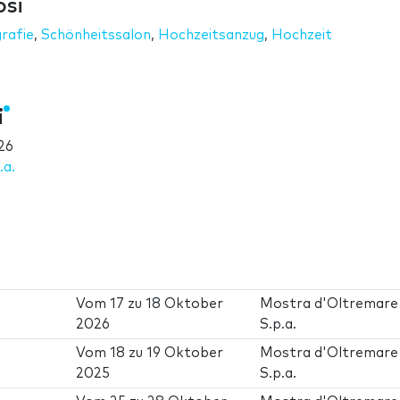
osi
rafie
,
Schönheitssalon
,
Hochzeitsanzug
,
Hochzeit
i
26
.a.
Vom
17
zu
18 Oktober
Mostra d'Oltremare
2026
S.p.a.
Vom
18
zu
19 Oktober
Mostra d'Oltremare
2025
S.p.a.