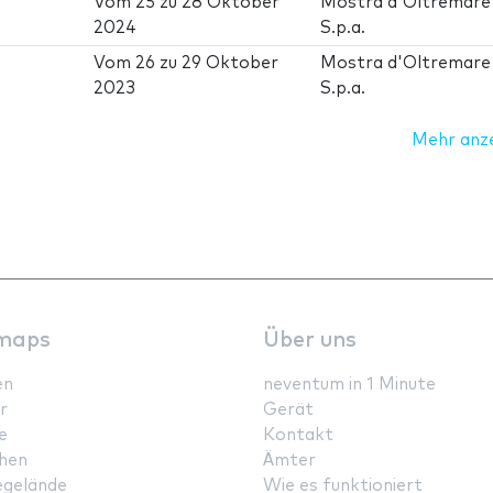
Vom
25
zu
28 Oktober
Mostra d'Oltremare
2024
S.p.a.
Vom
26
zu
29 Oktober
Mostra d'Oltremare
2023
S.p.a.
Mehr anz
maps
Über uns
en
neventum in 1 Minute
r
Gerät
e
Kontakt
hen
Ämter
gelände
Wie es funktioniert