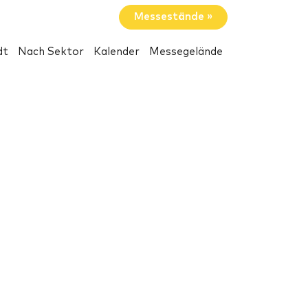
Messestände »
dt
Nach Sektor
Kalender
Messegelände