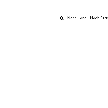
Suchen
Nach Land
Nach Sta