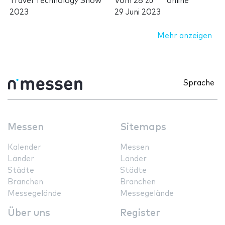
Travel Technology Show
Vom
28
zu
online
2023
29 Juni 2023
Mehr anzeigen
Sprache
Messen
Sitemaps
Kalender
Messen
Länder
Länder
Städte
Städte
Branchen
Branchen
Messegelände
Messegelände
Über uns
Register