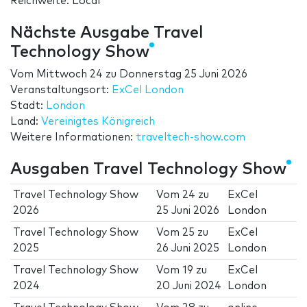
Reichweite: Local
Nächste Ausgabe Travel
Technology Show
Vom
Mittwoch 24
zu
Donnerstag 25 Juni 2026
Veranstaltungsort:
ExCel London
Stadt:
London
Land:
Vereinigtes Königreich
Weitere Informationen:
traveltech-show.com
Ausgaben Travel Technology Show
Travel Technology Show
Vom
24
zu
ExCel
2026
25 Juni 2026
London
Travel Technology Show
Vom
25
zu
ExCel
2025
26 Juni 2025
London
Travel Technology Show
Vom
19
zu
ExCel
2024
20 Juni 2024
London