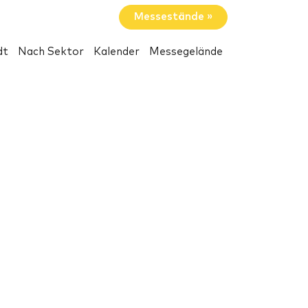
Messestände »
dt
Nach Sektor
Kalender
Messegelände