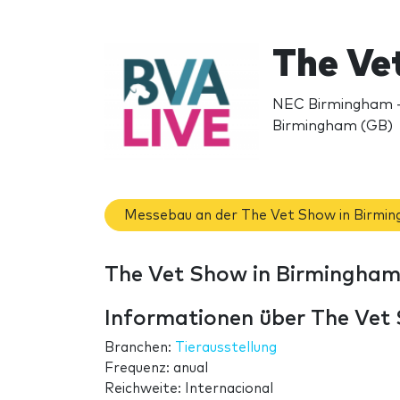
The Ve
NEC Birmingham - 
Birmingham (GB)
Messebau an der The Vet Show in Birmi
The Vet Show in Birmingham
Informationen über The Vet
Branchen:
Tierausstellung
Frequenz: anual
Reichweite: Internacional