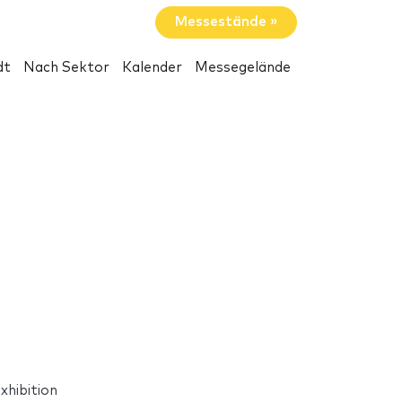
Messestände »
dt
Nach Sektor
Kalender
Messegelände
xhibition