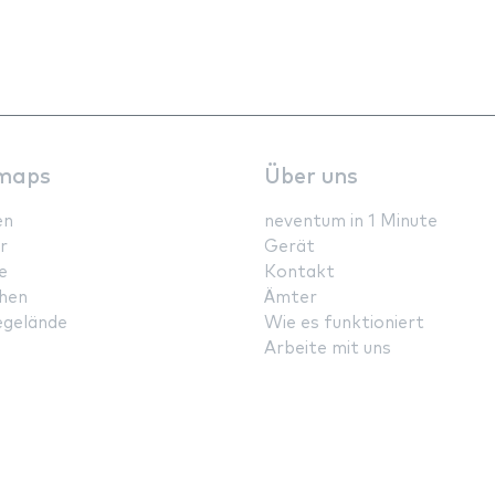
maps
Über uns
en
neventum in 1 Minute
r
Gerät
e
Kontakt
hen
Ämter
gelände
Wie es funktioniert
Arbeite mit uns