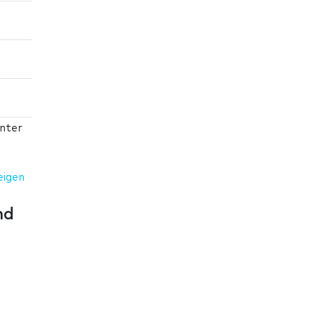
nter
eigen
nd