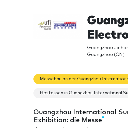
Guangzh
Electr
Guangzhou Jinhan
Guangzhou (CN)
Messebau an der Guangzhou International 
Hostessen in Guangzhou International Sur
Guangzhou International Sur
Exhibition: die Messe