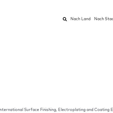
Suchen
Nach Land
Nach Sta
ternational Surface Finishing, Electroplating and Coating E