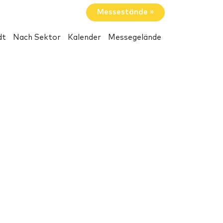
Messestände »
dt
Nach Sektor
Kalender
Messegelände