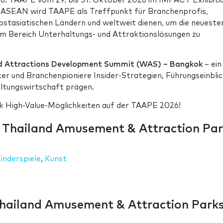
 6. TAAPE vom 29. bis 31. Oktober 2026 im IMPACT Exhibiti
 ASEAN wird TAAPE als Treffpunkt für Branchenprofis,
stasiatischen Ländern und weltweit dienen, um die neueste
im Bereich Unterhaltungs- und Attraktionslösungen zu
 Attractions Development Summit (WAS) –
Bangkok
– ein
er und Branchenpioniere Insider-Strategien, Führungseinbli
haltungswirtschaft prägen.
ock High-Value-Möglichkeiten auf der TAAPE 2026!
 Thailand Amusement & Attraction Par
inderspiele
,
Kunst
hailand Amusement & Attraction Park