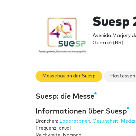
Suesp 
Avenida Marjory d
Guarujá (BR)
Messebau an der Suesp
Hostessen 
Suesp: die Messe
Informationen über Suesp
Branchen:
Laboratorien
,
Gesundheit
,
Medizi
Frequenz: anual
Reichweite: Nacional