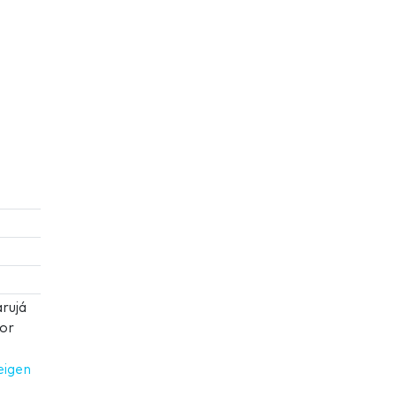
rujá
or
eigen