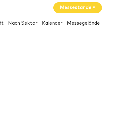
Messestände »
dt
Nach Sektor
Kalender
Messegelände