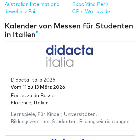
Australian International
ExpoMina Perú
Jewellery Fair
CPhI Worldwide
Kalender von Messen für Studenten
in Italien
Didacta Italia 2026
Vom
11
zu
13 März 2026
Fortezza da Basso
Florence, Italien
Lernspiele
,
Für Kinder
,
Universitäten
,
Bildungszentrum
,
Studenten
,
Bildungseinrichtungen