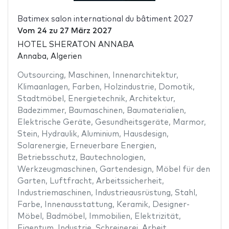
Batimex salon international du bâtiment 2027
Vom
24
zu
27 März 2027
HOTEL SHERATON ANNABA
Annaba, Algerien
Outsourcing
,
Maschinen
,
Innenarchitektur
,
Klimaanlagen
,
Farben
,
Holzindustrie
,
Domotik
,
Stadtmöbel
,
Energietechnik
,
Architektur
,
Badezimmer
,
Baumaschinen
,
Baumaterialien
,
Elektrische Geräte
,
Gesundheitsgeräte
,
Marmor
,
Stein
,
Hydraulik
,
Aluminium
,
Hausdesign
,
Solarenergie
,
Erneuerbare Energien
,
Betriebsschutz
,
Bautechnologien
,
Werkzeugmaschinen
,
Gartendesign
,
Möbel für den
Garten
,
Luftfracht
,
Arbeitssicherheit
,
Industriemaschinen
,
Industrieausrüstung
,
Stahl
,
Farbe
,
Innenausstattung
,
Keramik
,
Designer-
Möbel
,
Badmöbel
,
Immobilien
,
Elektrizität
,
Eigentum
,
Industrie
,
Schreinerei
,
Arbeit
,