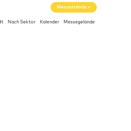
Messestände »
dt
Nach Sektor
Kalender
Messegelände