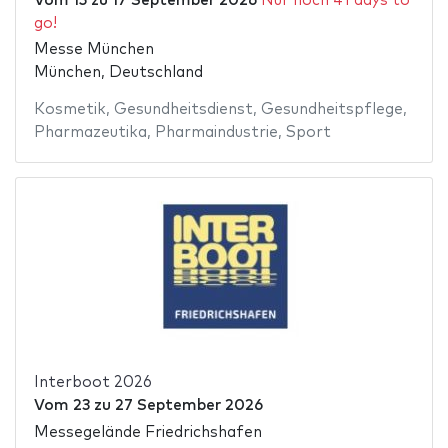
Vom
15
zu
17 September 2026
Nur noch 41 days to
go!
Messe München
München, Deutschland
Kosmetik
,
Gesundheitsdienst
,
Gesundheitspflege
,
Pharmazeutika
,
Pharmaindustrie
,
Sport
Interboot 2026
Vom
23
zu
27 September 2026
Messegelände Friedrichshafen