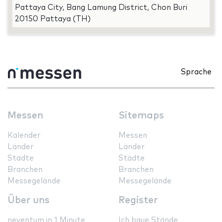
Pattaya City, Bang Lamung District, Chon Buri
20150 Pattaya (TH)
Sprache
Messen
Sitemaps
Kalender
Messen
Länder
Länder
Städte
Städte
Branchen
Branchen
Messegelände
Messegelände
Über uns
Register
neventum in 1 Minute
Ich baue Stände