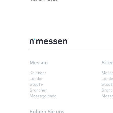
Messen
Site
Kalender
Mess
Länder
Lände
Städte
Städt
Branchen
Branc
Messegelände
Messe
Folgen Sie uns