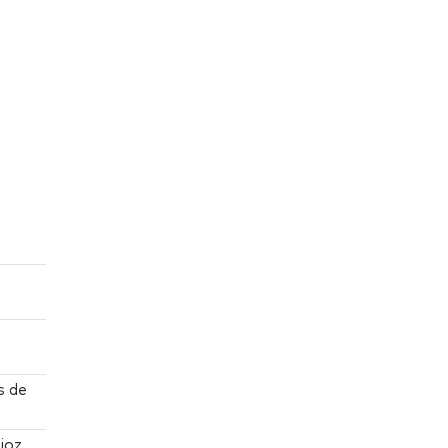
s de
joz