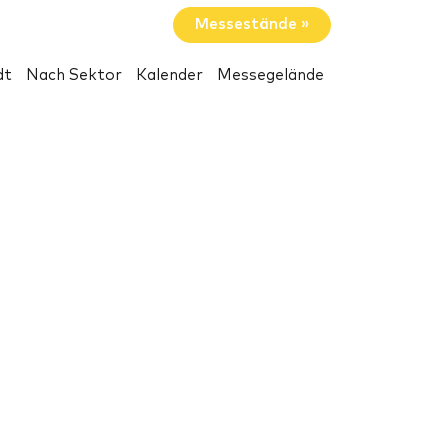
Messestände »
dt
Nach Sektor
Kalender
Messegelände