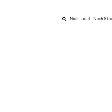
Suchen
Nach Land
Nach Sta