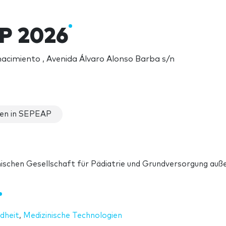
P 2026
nacimiento , Avenida Álvaro Alonso Barba s/n
en in SEPEAP
nischen Gesellschaft für Pädiatrie und Grundversorgung auß
dheit
,
Medizinische Technologien