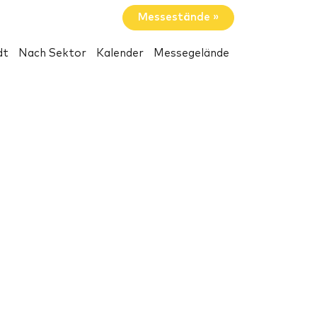
Messestände »
dt
Nach Sektor
Kalender
Messegelände