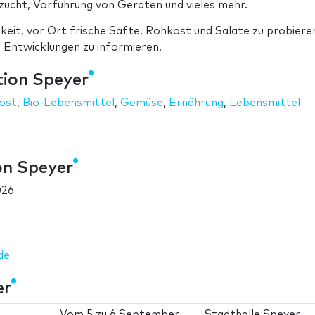
zucht, Vorführung von Geräten und vieles mehr.
eit, vor Ort frische Säfte, Rohkost und Salate zu probiere
n Entwicklungen zu informieren.
tion Speyer
ost
,
Bio-Lebensmittel
,
Gemüse
,
Ernährung
,
Lebensmittel
on Speyer
026
de
er
Vom
5
zu
6 September
Stadthalle Speyer