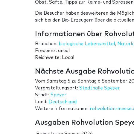
Obst, Säfte, Tipps zur Keime- und Sprossen
Die Besucher haben desweiteren die Möglichk
sich bei den Bio-Erzeugern über die aktuelle
Informationen über Rohvolu
Branchen:
biologische Lebensmittel
,
Naturk
Frequenz: anual
Reichweite: Local
Nächste Ausgabe Rohvoluti
Vom
Samstag 5
zu
Sonntag 6 September 2
Veranstaltungsort:
Stadthalle Speyer
Stadt:
Speyer
Land:
Deutschland
Weitere Informationen:
rohvolution-messe.
Ausgaben Rohvolution Spey
Rohvolution Speyer 2026