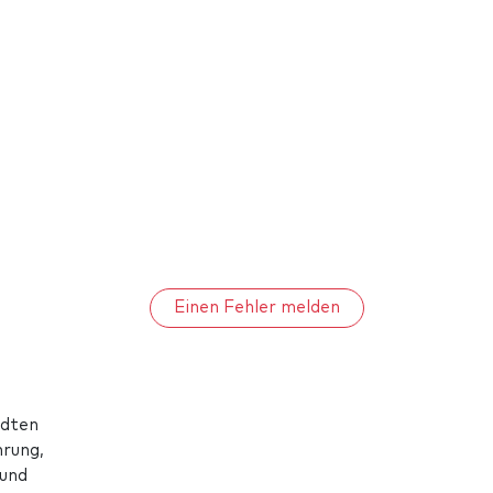
Einen Fehler melden
ädten
hrung,
 und