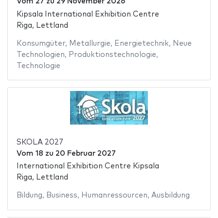
Vom
27
zu
29 November 2026
Kipsala International Exhibition Centre
Riga, Lettland
Konsumgüter
,
Metallurgie
,
Energietechnik
,
Neue
Technologien
,
Produktionstechnologie
,
Technologie
SKOLA 2027
Vom
18
zu
20 Februar 2027
International Exhibition Centre Kipsala
Riga, Lettland
Bildung
,
Business
,
Humanressourcen
,
Ausbildung