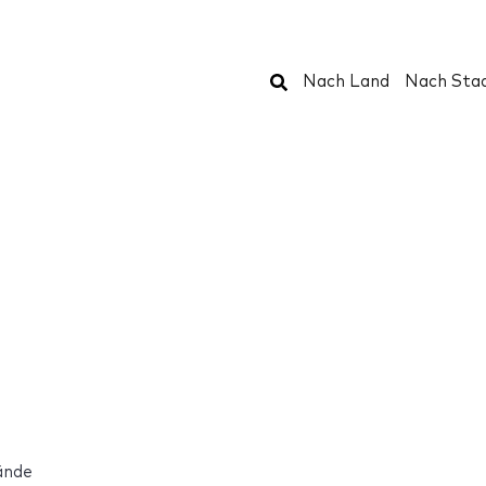
Suchen
Nach Land
Nach Sta
ände