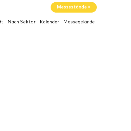
Messestände »
dt
Nach Sektor
Kalender
Messegelände