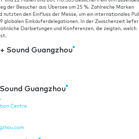
² und 22 Hallen und bot 110.363 Besuchern ein umfassendes
ieg der Besucher aus Übersee um 25 %. Zahlreiche Marken
 nutzten den Einfluss der Messe, um ein internationales Pu
9 globalen Einkäuferdelegationen. In der Zwischenzeit liefe
nliche Darbietungen und Konferenzen, die zeigten, welch
st.
t + Sound Guangzhou
+ Sound Guangzhou
6
tion Centre
ngzhou.com