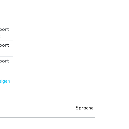
port
x
port
x
port
x
eigen
Sprache