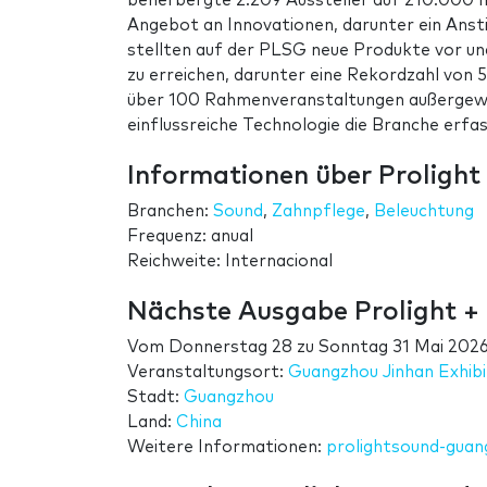
beherbergte 2.209 Aussteller auf 210.000 m
Angebot an Innovationen, darunter ein Anst
stellten auf der PLSG neue Produkte vor und
zu erreichen, darunter eine Rekordzahl von 5
über 100 Rahmenveranstaltungen außergewöh
einflussreiche Technologie die Branche erfas
Informationen über Proligh
Branchen:
Sound
,
Zahnpflege
,
Beleuchtung
Frequenz: anual
Reichweite: Internacional
Nächste Ausgabe Prolight 
Vom
Donnerstag 28
zu
Sonntag 31 Mai 202
Veranstaltungsort:
Guangzhou Jinhan Exhibi
Stadt:
Guangzhou
Land:
China
Weitere Informationen:
prolightsound-gua