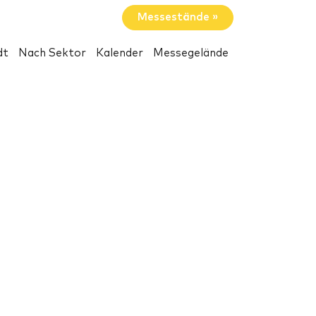
Messestände »
dt
Nach Sektor
Kalender
Messegelände