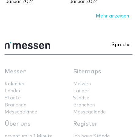
Januar 2024
Januar 2024
Mehr anzeigen
Sprache
Messen
Sitemaps
Kalender
Messen
Länder
Länder
Städte
Städte
Branchen
Branchen
Messegelände
Messegelände
Über uns
Register
neventum in 1 Minute
Ich baue Stände