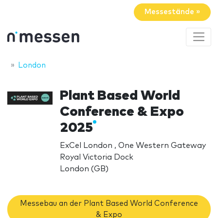
Messestände »
London
Plant Based World
Conference & Expo
2025
ExCel London , One Western Gateway
Royal Victoria Dock
London (GB)
Messebau an der Plant Based World Conference
& Expo