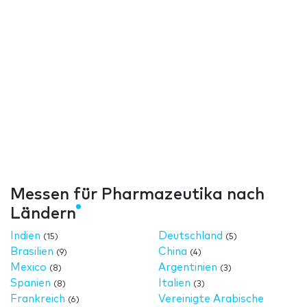
Messen für Pharmazeutika nach
Ländern
Indien
Deutschland
(15)
(5)
Brasilien
China
(9)
(4)
Mexico
Argentinien
(8)
(3)
Spanien
Italien
(8)
(3)
Frankreich
Vereinigte Arabische
(6)