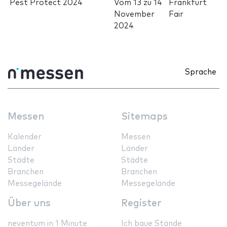
Pest Protect 2024
Vom
13
zu
14
Frankfurt
November
Fair
2024
Sprache
Messen
Sitemaps
Kalender
Messen
Länder
Länder
Städte
Städte
Branchen
Branchen
Messegelände
Messegelände
Über uns
Register
neventum in 1 Minute
Ich baue Stände